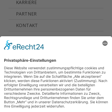
KARRIERE
PARTNER
KONTAKT
Roland Schweiger Bau GmbH ·
Hauptstraße 37 · 85250 Altomünster-
Unterzeitlbach
Telefon 08254-8643 ·
info@schweigerbau.de
Cookie-Einstellungen